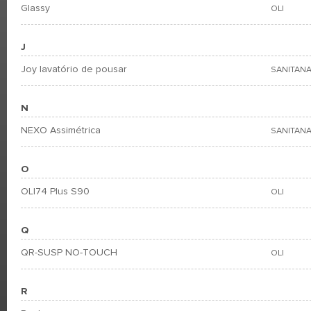
Glassy
OLI
J
Joy lavatório de pousar
SANITANA
N
NEXO Assimétrica
SANITANA
O
OLI74 Plus S90
OLI
Q
QR-SUSP NO-TOUCH
OLI
R