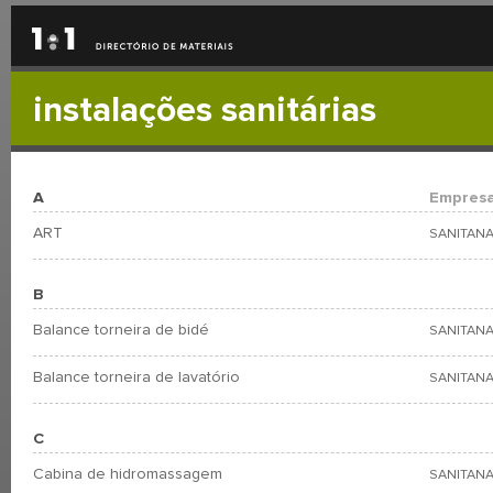
instalações sanitárias
A
Empres
ART
SANITANA
B
Balance torneira de bidé
SANITANA
Balance torneira de lavatório
SANITANA
C
Cabina de hidromassagem
SANITANA