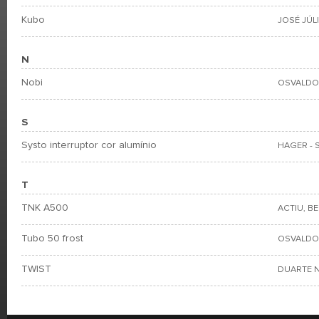
Kubo
JOSÉ JÚL
N
Nobi
OSVALDO
S
Systo interruptor cor alumínio
HAGER - 
T
TNK A500
ACTIU, B
Tubo 50 frost
OSVALDO
TWIST
DUARTE N