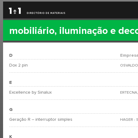
mobiliário, iluminação e dec
D
Empres
Dox 2 pin
OSVALDO
E
Excellence by Sinalux
ERTECNA,
G
Geração R – interruptor simples
HAGER - 
K