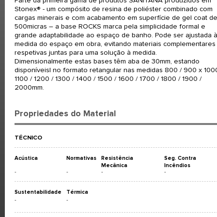
Parte da primeira gama de produtos SANITANA produzidos em
Stonex® - um compósito de resina de poliéster combinado com
cargas minerais e com acabamento em superfície de gel coat d
500micras – a base ROCKS marca pela simplicidade formal e
grande adaptabilidade ao espaço de banho. Pode ser ajustada 
medida do espaço em obra, evitando materiais complementares
respetivas juntas para uma solução à medida.
Dimensionalmente estas bases têm aba de 30mm, estando
disponíveisl no formato retangular nas medidas 800 / 900 x 1000
1100 / 1200 / 1300 / 1400 / 1500 / 1600 / 1700 / 1800 / 1900 /
2000mm.
Propriedades do Material
TÉCNICO
Acústica
Normativas
Resistência
Seg. Contra
Mecânica
Incêndios
-
-
-
-
Sustentabilidade
Térmica
-
-