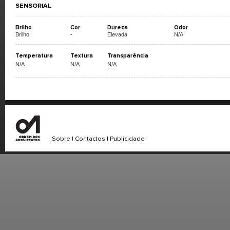
SENSORIAL
Brilho
Cor
Dureza
Odor
Brilho
-
Elevada
N/A
Temperatura
Textura
Transparência
N/A
N/A
N/A
Sobre
|
Contactos
|
Publicidade