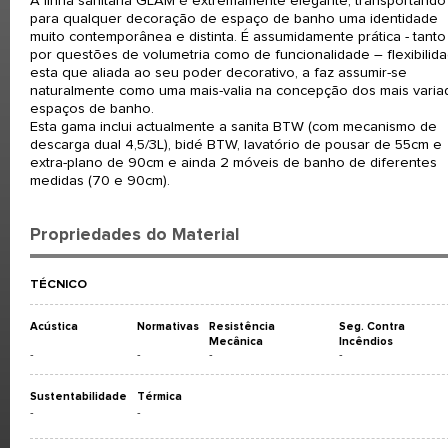
A linha sanitária GLAM é extremamente elegante, transportando
para qualquer decoração de espaço de banho uma identidade
muito contemporânea e distinta. É assumidamente prática - tanto
por questões de volumetria como de funcionalidade – flexibilid
esta que aliada ao seu poder decorativo, a faz assumir-se
naturalmente como uma mais-valia na concepção dos mais varia
espaços de banho.
Esta gama inclui actualmente a sanita BTW (com mecanismo de
descarga dual 4,5/3L), bidé BTW, lavatório de pousar de 55cm e
extra-plano de 90cm e ainda 2 móveis de banho de diferentes
medidas (70 e 90cm).
Propriedades do Material
TÉCNICO
Acústica
Normativas
Resistência
Seg. Contra
Mecânica
Incêndios
-
-
-
-
Sustentabilidade
Térmica
-
-