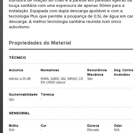
Estrutura de fixação ao chão e à parede em paredes ligeiras da
louça sanitária com uma espessura de apenas 90mm para a
instalação. Equipada com dupla descarga ajustável e com a
tecnologia Plus que permite a poupança de 0,5L de água em ca
descarga. A melhor tecnologia sanitária reunida num único
autoclismo.
Propriedades do Material
TÉCNICO
Acústica
Normativas
Resistência
Seg. Contr
Mecânica
Incêndios
inferior a 20 dB
KIWA, SABS, SAI, WRAS, CE
Sim
-
EN 14055 classe
Sustentabilidade
Térmica
Sim
-
SENSORIAL
Brilho
Cor
Dureza
Odor
N/A
-
Elevada
N/A