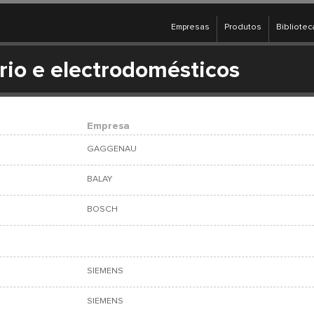
Empresas
Produtos
Bibliotec
ário e electrodomésticos
Empresa
0
GAGGENAU
BALAY
BOSCH
SIEMENS
SIEMENS