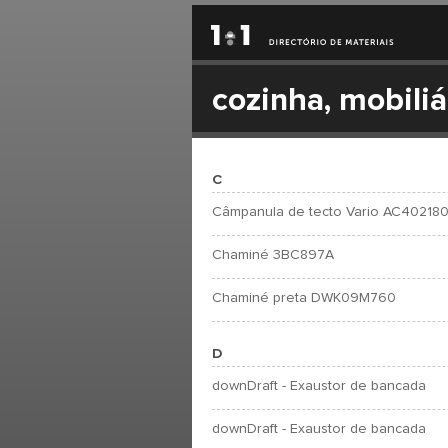
cozinha, mobili
C
Câmpanula de tecto Vario AC40218
Chaminé 3BC897A
Chaminé preta DWK09M760
D
downDraft - Exaustor de bancada
downDraft - Exaustor de bancada