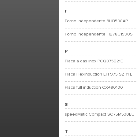
F
Forno independente 3HB508AP
Forno independente HB78G1590S
P
Placa a gas inox PCQ875B21E
Placa FlexInduction EH 975 SZ 11 E
Placa full induction CX480100
S
speedMatic Compact SC75M530EU
T