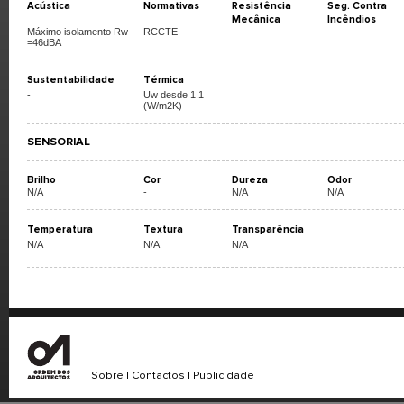
Acústica
Normativas
Resistência
Seg. Contra
Mecânica
Incêndios
Máximo isolamento Rw
RCCTE
-
-
=46dBA
Sustentabilidade
Térmica
-
Uw desde 1.1
(W/m2K)
SENSORIAL
Brilho
Cor
Dureza
Odor
N/A
-
N/A
N/A
Temperatura
Textura
Transparência
N/A
N/A
N/A
Sobre
|
Contactos
|
Publicidade