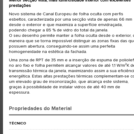
Menor secção vista, mais luminosidade interior com excelentes
prestações
Novo sistema de Canal Europeu de folha oculta com perfis
esbeltos, caracterizada por uma secção vista de apenas 66 mm
desde o exterior e que maximiza a superfície envidraçada,
podendo chegar a 85 % de vidro do total da janela.
O seu desenho permite manter a folha oculta desde o exterior, 
maneira que se torna impossível distinguir as zonas fixas das q
possuem abertura, conseguindo-se assim uma perfeita
homogeneidade na estética da fachada.
Uma zona de RPT de 35 mm e a inserção de espuma de poliolef
no aro fixo e folha permitem alcançar valores de até 1,1 W/m²K d
transmissão térmica da janela, maximizando assim a sua eficiênc
energética. Estas altas prestações térmicas complementam-se 
um elevado grau de insonorização, que alcança este sistema,
graças à possibilidade de instalar vidros de até 40 mm de
espessura.
Propriedades do Material
TÉCNICO