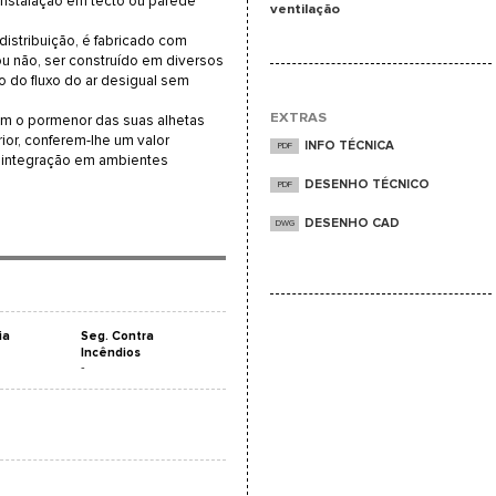
 instalação em tecto ou parede
ventilação
distribuição, é fabricado com
ou não, ser construído em diversos
do fluxo do ar desigual sem
EXTRAS
com o pormenor das suas alhetas
ior, conferem-lhe um valor
INFO TÉCNICA
PDF
ua integração em ambientes
DESENHO TÉCNICO
PDF
DESENHO CAD
DWG
ia
Seg. Contra
Incêndios
-