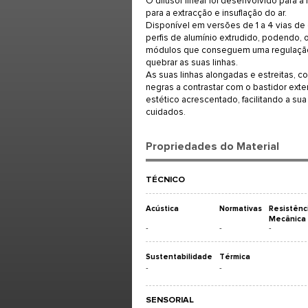
O difusor linear foi desenvolvido para a
para a extracção e insuflação do ar.
Disponível em versões de 1 a 4 vias de 
perfis de alumínio extrudido, podendo, 
módulos que conseguem uma regulação 
quebrar as suas linhas.
As suas linhas alongadas e estreitas, 
negras a contrastar com o bastidor exter
estético acrescentado, facilitando a s
cuidados.
Propriedades do Material
TÉCNICO
Acústica
Normativas
Resistênc
Mecânica
-
-
-
Sustentabilidade
Térmica
-
-
SENSORIAL