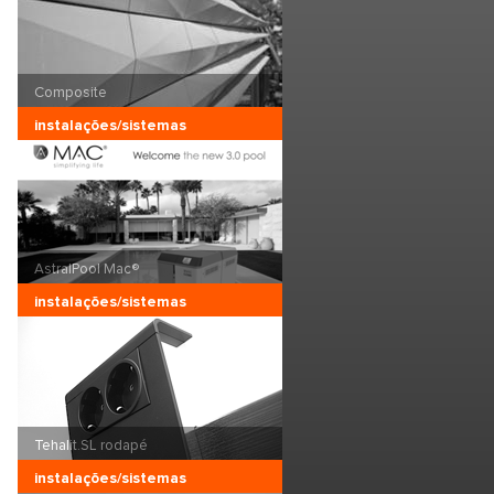
Composite
instalações/sistemas
AstralPool Mac®
instalações/sistemas
Tehalit.SL rodapé
instalações/sistemas