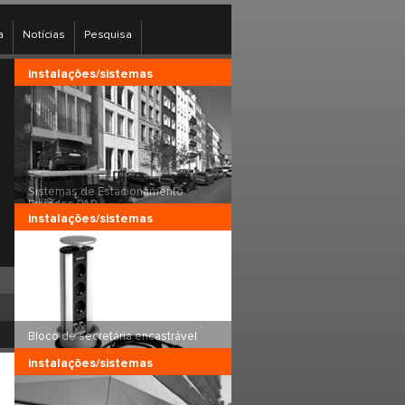
a
Notícias
Pesquisa
instalações/sistemas
Sistemas de Estacionamento
Privados PAR...
instalações/sistemas
Bloco de secretária encastrável
instalações/sistemas