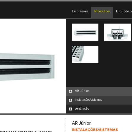
Empresas
Produtos
Bibliotec
AR Júnior
instalações/sistemas
ventilação
AR Júnior
INSTALAÇÕES/SISTEMAS