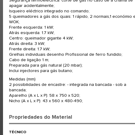
Segurança termoeléctrica: corte de gás no caso de a chama se
apagar acidentalmente;
Isqueiro eléctrico integrado no comando;
5 queimadores a gás dos quais: 1 rápido, 2 normais,1 económio e
WOK;
Frente esquerda: 1 kW;
Atrás esquerda: 1.7 kW;
Centro: queimador gigante 4 kW;
Atrás direita: 3 kW;
Frente direita: 1.7 kW;
Grelhas individuais desenho Profissional de ferro fundido;
Cabo de ligação 1 m;
Preparada para gás natural (20 mbar);
Inclui injectores para gás butano;
Medidas (mm)
2 possibilidades de encastre: - integrada na bancada - sob a
bancada;
Aparelho (A x L x P): 58 x 750 x 520;
Nicho (A x L x P): 43 x 560 x 480-490;
Propriedades do Material
TÉCNICO