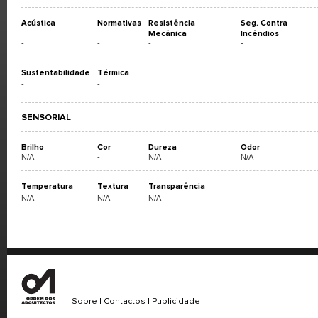
Acústica
Normativas
Resistência
Seg. Contra
Mecânica
Incêndios
-
-
-
-
Sustentabilidade
Térmica
-
-
SENSORIAL
Brilho
Cor
Dureza
Odor
N/A
-
N/A
N/A
Temperatura
Textura
Transparência
N/A
N/A
N/A
Sobre
|
Contactos
|
Publicidade