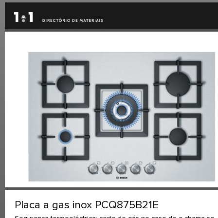
Placa a gas inox PCQ875B21E