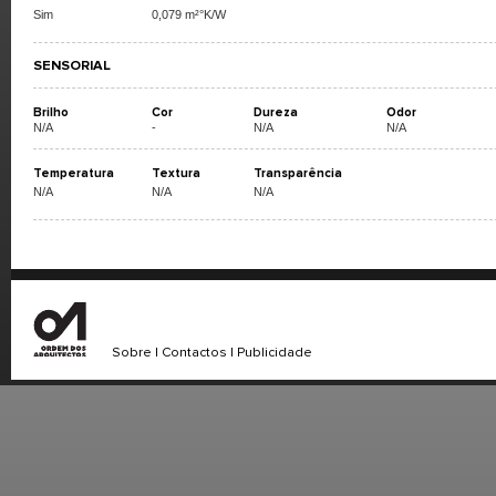
Sim
0,079 m²°K/W
SENSORIAL
Brilho
Cor
Dureza
Odor
N/A
-
N/A
N/A
Temperatura
Textura
Transparência
N/A
N/A
N/A
Sobre
|
Contactos
|
Publicidade