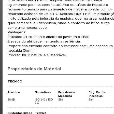
O AcoustiCORK T11 é um subpavimento natural de cortiça
aglomerada para isolamento acústico de ruídos de impacto e
isolamento térmico para pavimentos de madeira colada, com um
resultado acústico de 26 dB. O AcoustiCORK T11 é um produto j
muito utilizado pela indústria da madeira, quer na área residencia
quer comercial ou desportiva, onde o conforto acústico surge
como uma necessidade.
Vantagens:
Instalado directamente abaixo do pavimento final;
Elevada durabilidade mantendo a resiliência;
Proporciona elevado conforto ao caminhar com uma espessura
reduzida (3mm);
Produto 100% natural e sustentável.
Propriedades do Material
TÉCNICO
Acústica
Normativas
Resistência
Seg. Contra
Mecânica
Incêndios
26 dB
ISO 140 e ISO
Sim
Sim
717
Sustentabilidade
Térmica