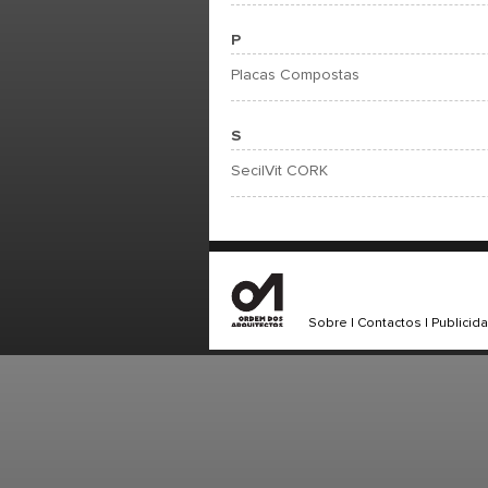
P
Placas Compostas
S
SecilVit CORK
Sobre
|
Contactos
|
Publicid