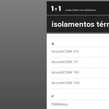
isolamentos tér
A
AcoustiCORK C31
AcoustiCORK T11
AcoustiCORK T61
AcoustiCORK T93
F
FIBRANxps