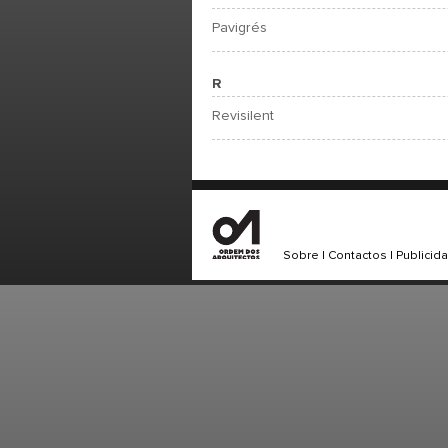
Pavigrés
R
Revisilent
Sobre
|
Contactos
|
Publicid