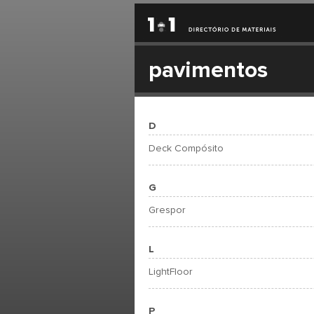
pavimentos
D
Deck Compósito
G
Grespor
L
LightFloor
P