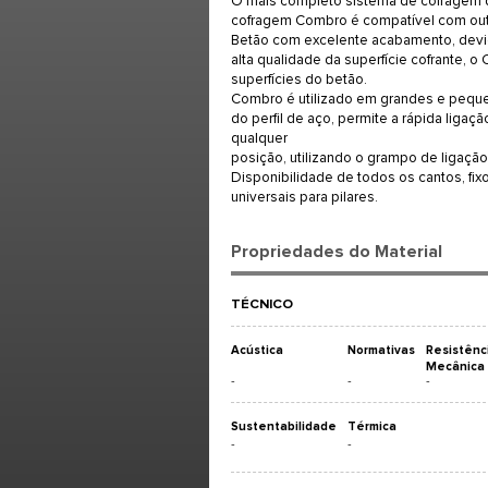
O mais completo sistema de cofragem d
cofragem Combro é compatível com outr
Betão com excelente acabamento, devi
alta qualidade da superfície cofrante, 
superfícies do betão.
Combro é utilizado em grandes e peque
do perfil de aço, permite a rápida liga
qualquer
posição, utilizando o grampo de ligação
Disponibilidade de todos os cantos, fix
universais para pilares.
Propriedades do Material
TÉCNICO
Acústica
Normativas
Resistênc
Mecânica
-
-
-
Sustentabilidade
Térmica
-
-