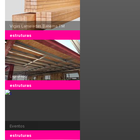
Vigas Lameladas Banema TM
estruturas
LightFloor
estruturas
Eventos
estruturas