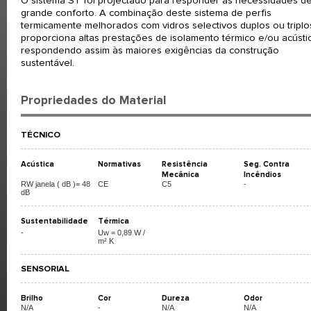
O sistema ST foi projectado para responder às necessidades d
grande conforto. A combinação deste sistema de perfis
termicamente melhorados com vidros selectivos duplos ou triplo
proporciona altas prestações de isolamento térmico e/ou acústi
respondendo assim às maiores exigências da construção
sustentável.
Propriedades do Material
TÉCNICO
Acústica
Normativas
Resistência
Seg. Contra
Mecânica
Incêndios
RW janela ( dB )= 48
CE
C5
-
dB
Sustentabilidade
Térmica
-
Uw = 0,89 W /
m² K
SENSORIAL
Brilho
Cor
Dureza
Odor
N/A
-
N/A
N/A