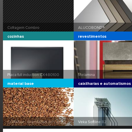
Cofragem Combro
ALUCOBOND®
cozinhas
revestimentos
ART
Placa full induction CX480100
Melamina
material base
caixilharias e automatismos
CORKfast - Granulados de Cortiça
Veka Softline 82